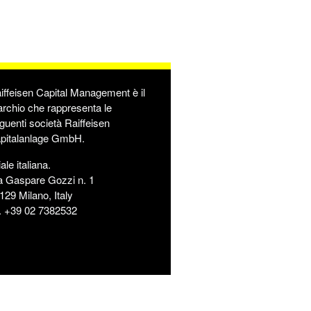
iffeisen Capital Management è il
rchio che rappresenta le
guenti società Raiffeisen
pitalanlage GmbH.
iale italiana.
a Gaspare Gozzi n. 1
129 Milano, Italy
l. +39 02 7382532