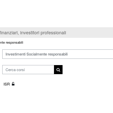
inanziari, investitori professionali
nte responsabili
ie di corso
Cerca corsi
Cerca corsi
ISR