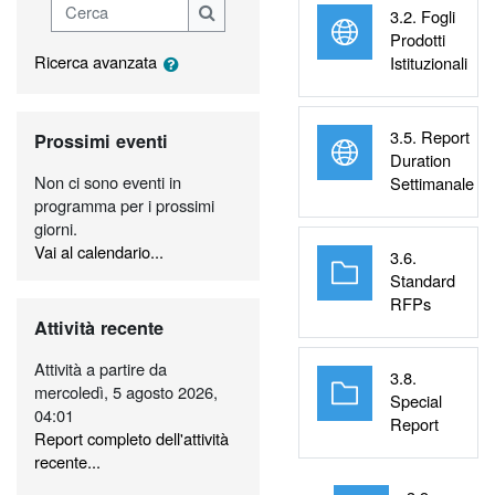
Cerca
3.2. Fogli
Cerca
Prodotti
Ricerca avanzata
UR
Istituzionali
Salta Prossimi eventi
3.5. Report
Prossimi eventi
Duration
UR
Non ci sono eventi in
Settimanale
programma per i prossimi
giorni.
Vai al calendario...
3.6.
Standard
Cartella
RFPs
Salta Attività recente
Attività recente
Attività a partire da
3.8.
mercoledì, 5 agosto 2026,
Special
04:01
Cartella
Report
Report completo dell'attività
recente...