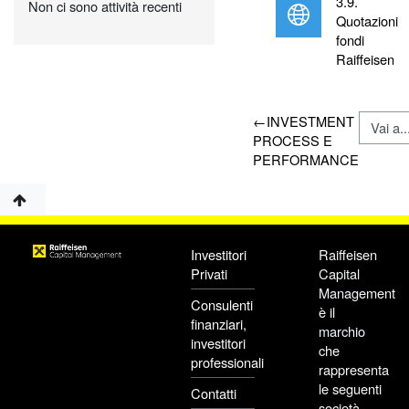
3.9.
Non ci sono attività recenti
Quotazioni
fondi
U
Raiffeisen
←
INVESTMENT
PROCESS E
PERFORMANCE
Investitori
Raiffeisen
Privati
Capital
Management
Consulenti
è il
finanziari,
marchio
investitori
che
professionali
rappresenta
le seguenti
Contatti
società