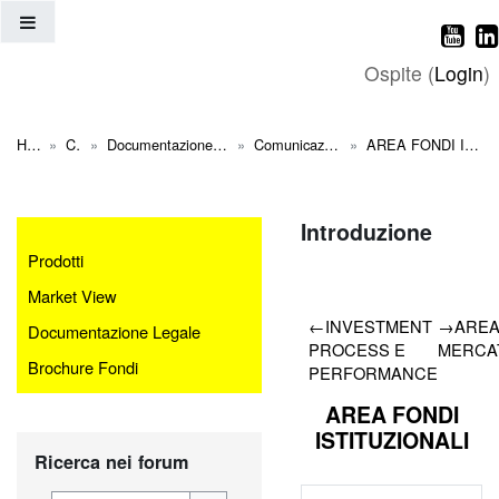
Vai al contenuto principale
Pannello laterale
Ospite (
Login
)
Home
Corsi
Documentazione Raiffeisen Italia
Comunicazione Esterna
AREA FONDI ISTITUZIONALI
Indice degli argo
Introduzione
Prodotti
Market View
←
INVESTMENT
→
ARE
Documentazione Legale
PROCESS E
MERCA
Brochure Fondi
PERFORMANCE
AREA FONDI
ISTITUZIONALI
Salta Ricerca nei forum
Ricerca nei forum