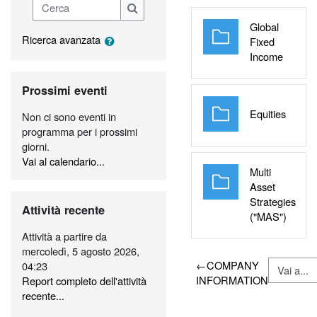
Cerca
Cerca
Global
Ricerca avanzata
Fixed
Cartell
Income
Salta Prossimi eventi
Prossimi eventi
Cartell
Equities
Non ci sono eventi in
programma per i prossimi
giorni.
Vai al calendario...
Multi
Asset
Salta Attività recente
Strategies
Attività recente
Cartell
("MAS")
Attività a partire da
mercoledì, 5 agosto 2026,
←
COMPANY
04:23
INFORMATION
Report completo dell'attività
recente...