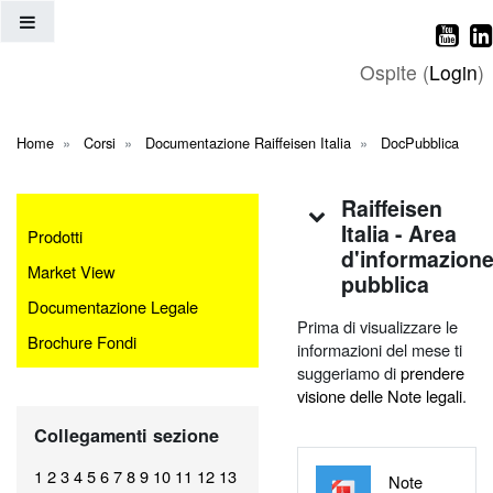
Vai al contenuto principale
Pannello laterale
Ospite (
Login
)
Home
Corsi
Documentazione Raiffeisen Italia
DocPubblica
Indice degli argo
Raiffeisen
Italia - Area
Prodotti
d'informazion
Market View
pubblica
Documentazione Legale
Prima di visualizzare le
Brochure Fondi
informazioni del mese ti
suggeriamo di
prendere
visione delle Note legali
.
Salta Collegamenti sezione
Collegamenti sezione
1
2
3
4
5
6
7
8
9
10
11
12
13
Note